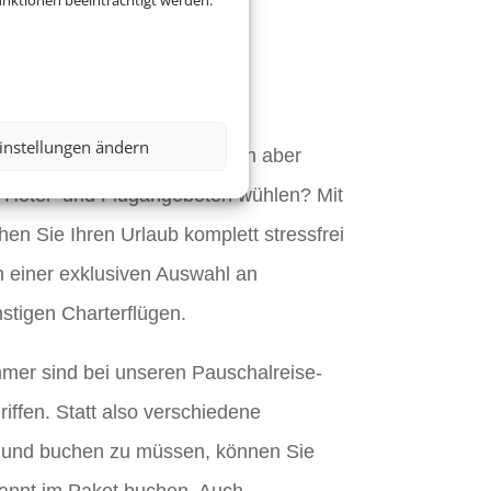
nktionen beeinträchtigt werden.
jetzt eine
ise.
instellungen ändern
auf Ihren Urlaub, möchten sich aber
 Hotel- und Flugangeboten wühlen? Mit
en Sie Ihren Urlaub komplett stressfrei
n einer exklusiven Auswahl an
stigen Charterflügen.
mmer sind bei unseren Pauschalreise-
iffen. Statt also verschiedene
 und buchen zu müssen, können Sie
pannt im Paket buchen. Auch