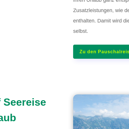
Zusatzleistungen, wie de
enthalten. Damit wird d
selbst.
Zu den Pauschalrei
f Seereise
laub