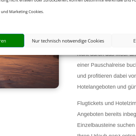
mmung nicht erteilen oder zurückziehen, können bestimmte Merkmale und Fu
Buchen Sie 
 und Marketing Cookies.
Pauschalre
ren
Nur technisch notwendige Cookies
E
Sie freuen sich bereits 
nicht durch das Meer an
einer Pauschalreise buch
und profitieren dabei vo
Hotelangeboten und gün
Flugtickets und Hotelzi
Angeboten bereits inbegr
Einzelbausteine suchen
Ihren Urlaub ganz ents