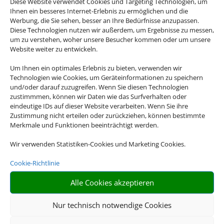
Diese Website verwendet Cookies und Targeting Technologien, um
Bauen Sie sich Ihre Reise selbst zusammen
Ihnen ein besseres Internet-Erlebnis zu ermöglichen und die
Werbung, die Sie sehen, besser an Ihre Bedürfnisse anzupassen.
und profitieren Sie dabei von maximaler
Diese Technologien nutzen wir außerdem, um Ergebnisse zu messen,
Flexibilität. Die besten Hotelangebote für
um zu verstehen, woher unsere Besucher kommen oder um unsere
Ihren Urlaub finden Sie dabei bei uns.
Website weiter zu entwickeln.
Um Ihnen ein optimales Erlebnis zu bieten, verwenden wir
Technologien wie Cookies, um Geräteinformationen zu speichern
und/oder darauf zuzugreifen. Wenn Sie diesen Technologien

zustimmmen, können wir Daten wie das Surfverhalten oder
eindeutige IDs auf dieser Website verarbeiten. Wenn Sie ihre
Zustimmung nicht erteilen oder zurückziehen, können bestimmte
Merkmale und Funktionen beeinträchtigt werden.
RIESIGE AUSWAHL
Wir verwenden Statistiken-Cookies und Marketing Cookies.
Wählen Sie aus einer großen Anzahl an Hotels
Cookie-Richtlinie
europaweit
Alle Cookies akzeptieren

Nur technisch notwendige Cookies