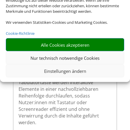
eindeutige IDs auf dieser Website verarbeiten. Wenn Sie ihre
wenn sie per Tastatur ausgewählt werden.
Zustimmung nicht erteilen oder zurückziehen, können bestimmte
Merkmale und Funktionen beeinträchtigt werden.
So ermöglichen wir eine vollständige
Bedienung auch ohne Maus.
Wir verwenden Statistiken-Cookies und Marketing Cookies.
Cookie-Richtlinie
Sinnvolle Fokusreihenfolge bei
Alle Cookies akzeptieren
Tastaturnutzung
Nur technisch notwendige Cookies
Die Fokusreihenfolge auf unserer Website
ist logisch und entspricht dem visuellen
Einstellungen ändern
Aufbau der Seite. Beim Navigieren mit der
Tabulatortaste werden interaktive
Elemente in einer nachvollziehbaren
Reihenfolge durchlaufen, sodass
Nutzer:innen mit Tastatur oder
Screenreader effizient und ohne
Verwirrung durch die Inhalte geführt
werden.