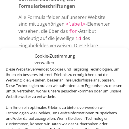
Formularbeschriftungen
Alle Formularfelder auf unserer Website
sind mit zugehörigen
-Elementen
<label>
versehen, die über das
-Attribut
for
eindeutig auf die jeweilige
des
id
Eingabefeldes verweisen. Diese klare
Zuordnung verbessert die
Cookie-Zustimmung
Nutzerfreundlichkeit und sorgt dafür,
verwalten
dass assistive Technologien wie
Diese Website verwendet Cookies und Targeting Technologien, um
Screenreader die Beschriftungen korrekt
Ihnen ein besseres Internet-Erlebnis zu ermöglichen und die
vorlesen.
Werbung, die Sie sehen, besser an Ihre Bedürfnisse anzupassen.
Diese Technologien nutzen wir außerdem, um Ergebnisse zu messen,
um zu verstehen, woher unsere Besucher kommen oder um unsere
Website weiter zu entwickeln.
Sichtbarer Fokus
Um Ihnen ein optimales Erlebnis zu bieten, verwenden wir
Technologien wie Cookies, um Geräteinformationen zu speichern
Alle interaktiven Elemente auf unserer
und/oder darauf zuzugreifen. Wenn Sie diesen Technologien
Website – wie Links, Buttons oder
zustimmmen, können wir Daten wie das Surfverhalten oder
Formularfelder – zeigen klar sichtbar an,